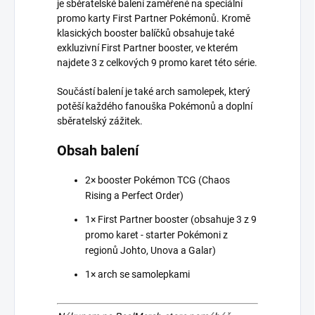
je sběratelské balení zaměřené na speciální
promo karty First Partner Pokémonů. Kromě
klasických booster balíčků obsahuje také
exkluzivní First Partner booster, ve kterém
najdete 3 z celkových 9 promo karet této série.
Součástí balení je také arch samolepek, který
potěší každého fanouška Pokémonů a doplní
sběratelský zážitek.
Obsah balení
2× booster Pokémon TCG (Chaos
Rising a Perfect Order)
1× First Partner booster (obsahuje 3 z 9
promo karet - starter Pokémoni z
regionů Johto, Unova a Galar)
1× arch se samolepkami