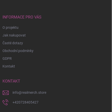
p
a
t
í
INFORMACE PRO VÁS
O projektu
Jak nakupovat
Časté dotazy
Obchodní podmínky
GDPR
Kontakt
KONTAKT
info
@
realmerch.store
+420728405427