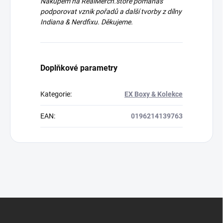
Nákupem na RealMerch.store pomáháš
podporovat vznik pořadů a další tvorby z dílny
Indiana & Nerdfixu. Děkujeme.
Doplňkové parametry
Kategorie
:
EX Boxy & Kolekce
EAN
:
0196214139763
Z
á