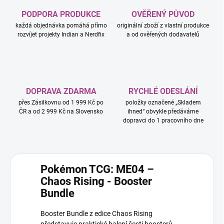
PODPORA PRODUKCE
OVĚŘENÝ PŮVOD
každá objednávka pomáhá přímo
originální zboží z vlastní produkce
rozvíjet projekty Indian a Nerdfix
a od ověřených dodavatelů
DOPRAVA ZDARMA
RYCHLÉ ODESLÁNÍ
přes Zásilkovnu od 1 999 Kč po
položky označené „Skladem
ČR a od 2 999 Kč na Slovensko
ihned“ obvykle předáváme
dopravci do 1 pracovního dne
Pokémon TCG: ME04 –
Chaos Rising - Booster
Bundle
Booster Bundle z edice Chaos Rising
představuje praktické balení šesti boosterů,