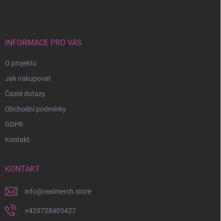
p
a
t
í
INFORMACE PRO VÁS
O projektu
Jak nakupovat
Časté dotazy
Obchodní podmínky
GDPR
Kontakt
KONTAKT
info
@
realmerch.store
+420728405427