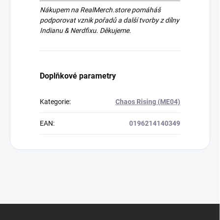
Nákupem na RealMerch.store pomáháš
podporovat vznik pořadů a další tvorby z dílny
Indianu & Nerdfixu. Děkujeme.
Doplňkové parametry
Kategorie
:
Chaos Rising (ME04)
EAN
:
0196214140349
Z
á