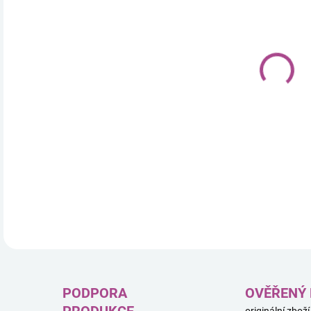
Pok
sběr
Evol
a ex
Obsa
DETA
PODPORA
OVĚŘENÝ