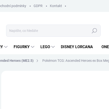
chodní podmínky
GDPR
Kontakt
Hledat
RY
FIGURKY
LEGO
DISNEY LORCANA
ONE
ended Heroes (ME2.5)
Pokémon TCG: Ascended Heroes ex Box Me
ZNAČKA:
POKÉMON
1 
Měr
VY
cena