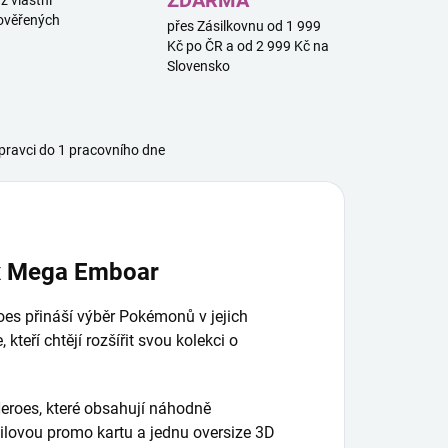
ZDARMA
 z vlastní
ověřených
přes Zásilkovnu od 1 999
Kč po ČR a od 2 999 Kč na
Slovensko
ravci do 1 pracovního dne
x Mega Emboar
es přináší výběr Pokémonů v jejich
teří chtějí rozšířit svou kolekci o
Heroes, které obsahují náhodně
oilovou promo kartu a jednu oversize 3D