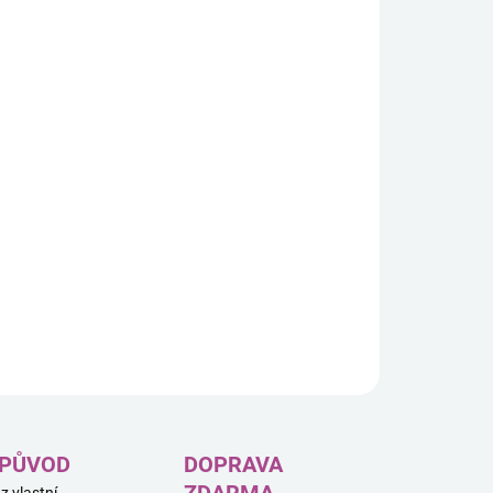
émon Ascended Heroes EX Box Mega Emboar
je
atelské balení zaměřené na Pokémony ve formě Mega
ution z edice Ascended Heroes. Nabízí kombinaci boosterů
 promo karet ve standardní i oversize variantě.
h balení:
4 boostery Pokémon TCG: Mega Evolution –
Ascended Heroes
1 foilová promo karta (Mega Emboar ex)
1 oversize 3D promo karta (Mega Emboar ex)
ILNÍ INFORMACE
ZEPTAT SE
HLÍDAT
 PŮVOD
DOPRAVA