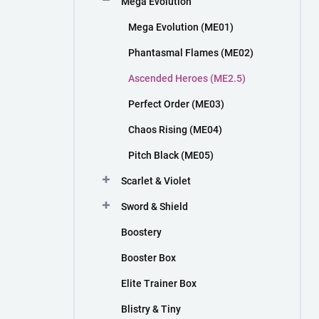
Mega Evolution
n
í
Mega Evolution (ME01)
p
a
Phantasmal Flames (ME02)
n
Ascended Heroes (ME2.5)
e
l
Perfect Order (ME03)
Chaos Rising (ME04)
Pitch Black (ME05)
Scarlet & Violet
Sword & Shield
Boostery
Booster Box
Elite Trainer Box
Blistry & Tiny