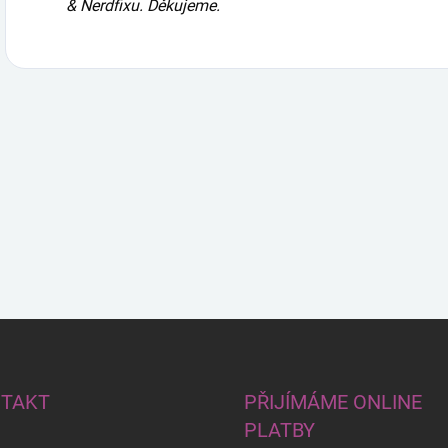
& Nerdfixu. Děkujeme.
TAKT
PŘIJÍMÁME ONLINE
PLATBY