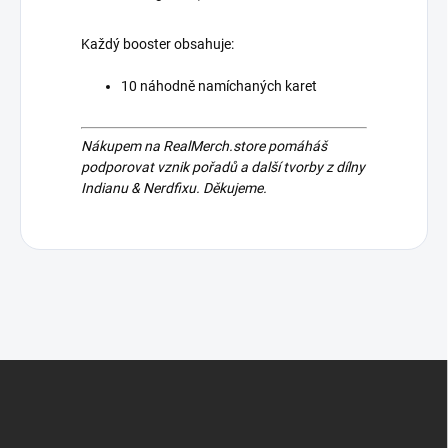
Každý booster obsahuje:
10 náhodně namíchaných karet
Nákupem na RealMerch.store pomáháš
podporovat vznik pořadů a další tvorby z dílny
Indianu & Nerdfixu. Děkujeme.
Z
á
p
a