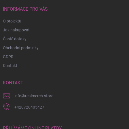
t
í
INFORMACE PRO VÁS
O projektu
Jak nakupovat
Časté dotazy
Obchodní podmínky
GDPR
Kontakt
KONTAKT
info
@
realmerch.store
+420728405427
PŘIJÍMÁME ONLINE PLATBY