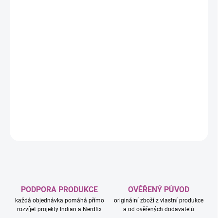
Evolution z edice Ascended Heroes. Nabízí kombinaci boosterů a
ex promo karet ve standardní i oversize variantě.
Obsah balení:
4 boostery Pokémon TCG: Mega Evolution – Ascended
Heroes
1 foilová promo karta (Mega Feraligatr ex)
1 oversize 3D promo karta (Mega Feraligatr ex)
DETAILNÍ INFORMACE
ZEPTAT SE
HLÍDAT
PODPORA PRODUKCE
OVĚŘENÝ PŮVOD
každá objednávka pomáhá přímo
originální zboží z vlastní produkce
rozvíjet projekty Indian a Nerdfix
a od ověřených dodavatelů