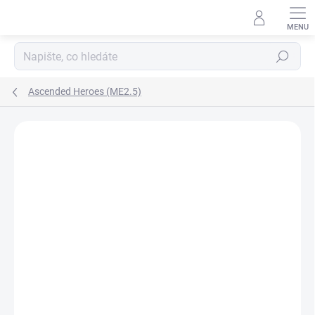
Přejít
na
obsah
Hledat
Ascended Heroes (ME2.5)
ZNAČKA:
POKÉMON