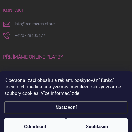
KONTAKT
info
@
realmerch.store
+420728405427
PŘIJÍMÁME ONLINE PLATBY
K personalizaci obsahu a reklam, poskytování funkcí
sociálních médií a analýze naší návštěvnosti využíváme
soubory cookies. Více informací
zde
.
Stav objednávky a vrácení zboží
Nastavení
Copyright 2026
RealMerch.store
. Všechna práva vyhrazena.
Upravit
nastavení cookies
Odmítnout
Souhlasím