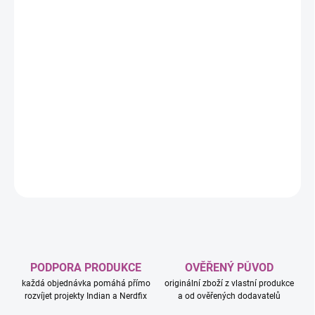
−
+
Přidat do košíku
Elektronická hádací hra Pokémon
je svižná vědomostní hra pro
fanoušky světa Pokémonů. Poslouchejte nápovědy, co nejrychleji
určete správného Pokémona a získejte body dřív než soupeři.
Počet hráčů:
2–4
Doba hraní:
cca 15–20 minut
DETAILNÍ INFORMACE
ZEPTAT SE
HLÍDAT
PODPORA PRODUKCE
OVĚŘENÝ PŮVOD
každá objednávka pomáhá přímo
originální zboží z vlastní produkce
rozvíjet projekty Indian a Nerdfix
a od ověřených dodavatelů