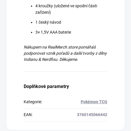
4 kroužky (uložené ve spodní části
zařízení)
1 český návod
3× 1,5V AAA baterie
Nákupem na RealMerch.store pomáháš
podporovat vznik pořadů a další tvorby z dílny
Indianu & Nerdfixu. Děkujeme.
Doplňkové parametry
Kategorie
:
Pokémon TCG
EAN
:
3760145066442