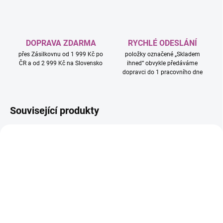
DOPRAVA ZDARMA
RYCHLÉ ODESLÁNÍ
přes Zásilkovnu od 1 999 Kč po
položky označené „Skladem
ČR a od 2 999 Kč na Slovensko
ihned“ obvykle předáváme
dopravci do 1 pracovního dne
Související produkty
NOVINKA
SKLADEM IHNED
SKLADEM IHNED
(>5 KS)
(1 KS)