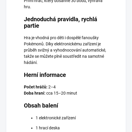
První hráč, který dosáhne 30 bodů, vyhrává
hru.
Jednoduchá pravidla, rychlá
partie
Hra je vhodná pro děti i dospělé fanoušky
Pokémonů. Díky elektronickému zařízení je
průběh svižný a vyhodnocování automatické,
takže se můžete plně soustředit na samotné
hádání.
Herní informace
Počet hráčů:
2–4
Doba hraní:
cca 15–20 minut
Obsah balení
1 elektronické zařízení
1 hrací deska