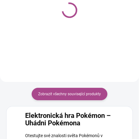
Pokémon Ascended
Pokémon Destined
Heroes Booster Bundle
Rivals Booster box
1 995 Kč
9 795 Kč
Do košíku
Do košíku
Zobrazit všechny související produkty
Elektronická hra Pokémon –
Uhádni Pokémona
Otestujte své znalosti světa Pokémonů v