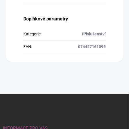
Doplňkové parametry
Kategorie
:
Příslušenství
EAN
:
074427161095
Z
á
p
a
t
í
INFORMACE PRO VÁS