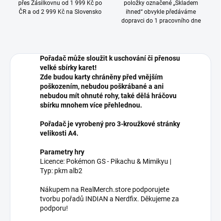
přes Zásilkovnu od 1 999 Kč po
položky označené „Skladem
ČR a od 2 999 Kč na Slovensko
ihned“ obvykle předáváme
dopravci do 1 pracovního dne
Pořadač může sloužit k uschování či přenosu
velké sbírky karet!
Zde budou karty chráněny před vnějším
poškozením, nebudou poškrábané a ani
nebudou mít ohnuté rohy, také dělá hráčovu
sbírku mnohem více přehlednou.
Pořadač je vyrobený pro 3-kroužkové stránky
velikosti A4.
Parametry hry
Licence: Pokémon GS - Pikachu & Mimikyu |
Typ: pkm alb2
Nákupem na RealMerch.store podporujete
tvorbu pořadů INDIAN a Nerdfix. Děkujeme za
podporu!