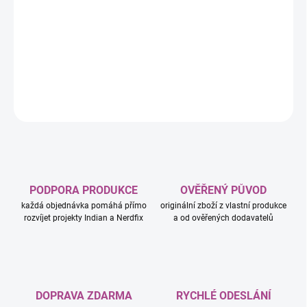
Pořadač může sloužit k uschování či přenosu velké sbírky karet!
Zde budou karty chráněny před vnějším poškozením, nebudou
poškrábané a ani nebudou mít ohnuté rohy, také dělá hráčovu
sbírku mnohem více přehlednou.
DETAILNÍ INFORMACE
ZEPTAT SE
HLÍDAT
PODPORA PRODUKCE
OVĚŘENÝ PŮVOD
každá objednávka pomáhá přímo
originální zboží z vlastní produkce
rozvíjet projekty Indian a Nerdfix
a od ověřených dodavatelů
DOPRAVA ZDARMA
RYCHLÉ ODESLÁNÍ