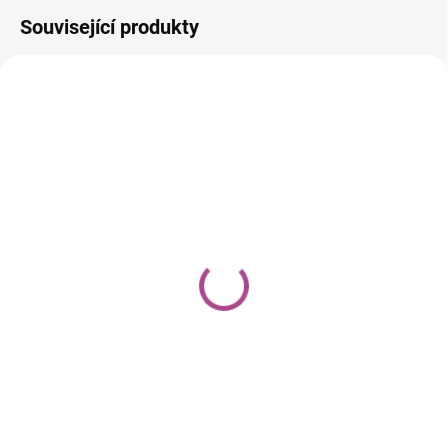
Související produkty
SKLADEM IHNED
SKLADEM IHNED
(>5 KS)
(>5 KS)
Ultra Pro Pokémon TCG
Pokémon UP: GS
Elite Series Pikachu
Pikachu - A4 album na
album na 360 karet
180 karet
999 Kč
299 Kč
Do košíku
Do košíku