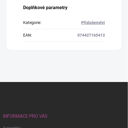
Doplňkové parametry
Kategorie
:
Příslušenství
EAN
:
074427165413
Z
á
p
a
t
í
INFORMACE PRO VÁS
O projektu