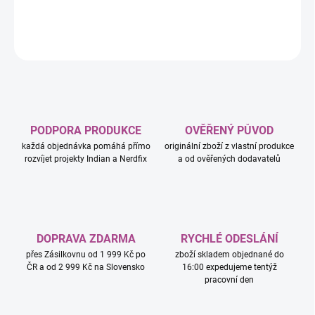
DETAILNÍ INFORMACE
ZEPTAT SE
HLÍDAT
PODPORA PRODUKCE
OVĚŘENÝ PŮVOD
každá objednávka pomáhá přímo
originální zboží z vlastní produkce
rozvíjet projekty Indian a Nerdfix
a od ověřených dodavatelů
DOPRAVA ZDARMA
RYCHLÉ ODESLÁNÍ
přes Zásilkovnu od 1 999 Kč po
zboží skladem objednané do
ČR a od 2 999 Kč na Slovensko
16:00 expedujeme tentýž
pracovní den