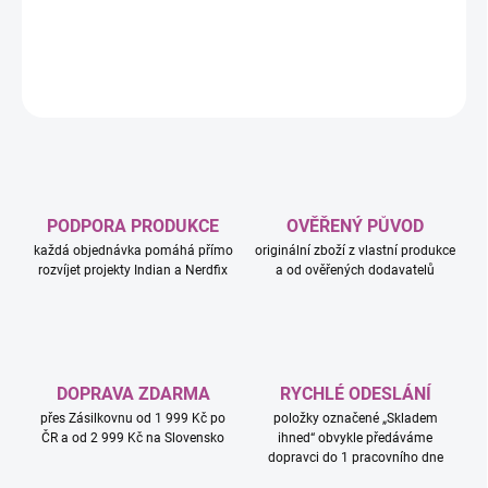
udržuje karty v bezpečí a zároveň umožňuje snadný přístup.
DETAILNÍ INFORMACE
ZEPTAT SE
HLÍDAT
PODPORA PRODUKCE
OVĚŘENÝ PŮVOD
každá objednávka pomáhá přímo
originální zboží z vlastní produkce
rozvíjet projekty Indian a Nerdfix
a od ověřených dodavatelů
DOPRAVA ZDARMA
RYCHLÉ ODESLÁNÍ
přes Zásilkovnu od 1 999 Kč po
položky označené „Skladem
ČR a od 2 999 Kč na Slovensko
ihned“ obvykle předáváme
dopravci do 1 pracovního dne