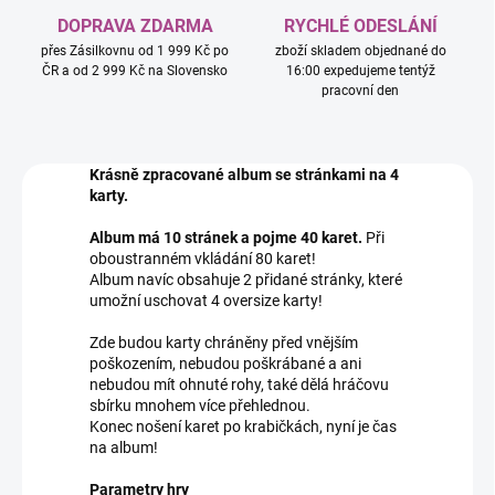
DOPRAVA ZDARMA
RYCHLÉ ODESLÁNÍ
přes Zásilkovnu od 1 999 Kč po
zboží skladem objednané do
ČR a od 2 999 Kč na Slovensko
16:00 expedujeme tentýž
pracovní den
Krásně zpracované album se stránkami na 4
karty.
Album má 10 stránek a pojme 40 karet.
Při
oboustranném vkládání 80 karet!
Album navíc obsahuje 2 přidané stránky, které
umožní uschovat 4 oversize karty!
Zde budou karty chráněny před vnějším
poškozením, nebudou poškrábané a ani
nebudou mít ohnuté rohy, také dělá hráčovu
sbírku mnohem více přehlednou.
Konec nošení karet po krabičkách, nyní je čas
na album!
Parametry hry