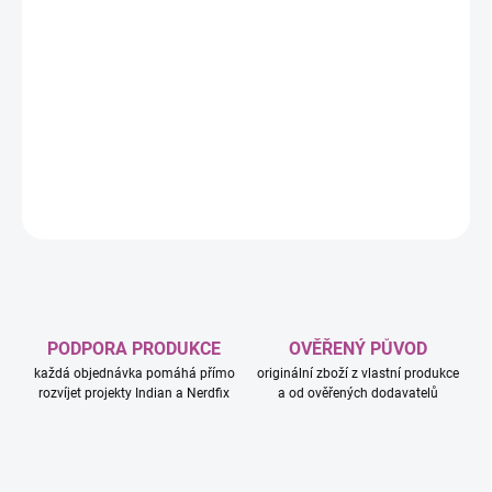
−
+
Přidat do košíku
Krásně zpracované album se stránkami na 4 karty. Album má 10
stránek a pojme 40 karet.
DETAILNÍ INFORMACE
ZEPTAT SE
HLÍDAT
PODPORA PRODUKCE
OVĚŘENÝ PŮVOD
každá objednávka pomáhá přímo
originální zboží z vlastní produkce
rozvíjet projekty Indian a Nerdfix
a od ověřených dodavatelů