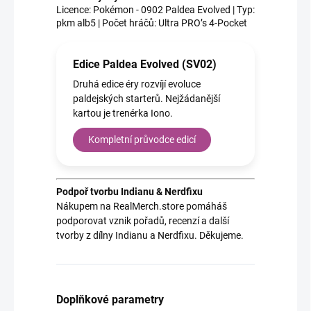
Licence: Pokémon - 0902 Paldea Evolved | Typ:
pkm alb5 | Počet hráčů: Ultra PRO’s 4-Pocket
Edice Paldea Evolved (SV02)
Druhá edice éry rozvíjí evoluce
paldejských starterů. Nejžádanější
kartou je trenérka Iono.
Kompletní průvodce edicí
Podpoř tvorbu Indianu & Nerdfixu
Nákupem na RealMerch.store pomáháš
podporovat vznik pořadů, recenzí a další
tvorby z dílny Indianu a Nerdfixu. Děkujeme.
Doplňkové parametry