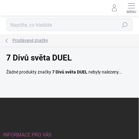
Přejít
na
obsah
Hledat
Prodávané značky
7 Divů světa DUEL
Žádné produkty značky
7 Divů světa DUEL
nebyly nalezeny...
Z
á
p
a
t
í
INFORMACE PRO VÁS