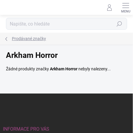
Přejít
na
obsah
Hledat
Prodávané značky
Arkham Horror
Žádné produkty značky
Arkham Horror
nebyly nalezeny...
Z
á
p
a
t
í
INFORMACE PRO VÁS