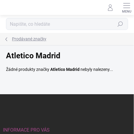
Přejít
na
obsah
Hledat
Prodávané značky
Atletico Madrid
Žádné produkty značky
Atletico Madrid
nebyly nalezeny...
Z
á
p
a
t
í
INFORMACE PRO VÁS