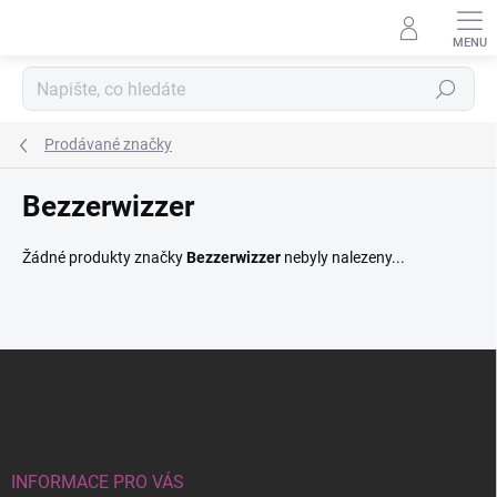
Přejít
na
obsah
Hledat
Prodávané značky
Bezzerwizzer
Žádné produkty značky
Bezzerwizzer
nebyly nalezeny...
Z
á
p
a
t
í
INFORMACE PRO VÁS