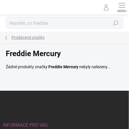
Přejít
na
obsah
Hledat
Prodávané značky
Freddie Mercury
Žádné produkty značky
Freddie Mercury
nebyly nalezeny...
Z
á
p
a
t
í
INFORMACE PRO VÁS