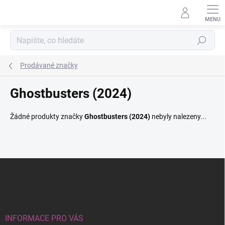
Přejít
na
obsah
Hledat
Prodávané značky
Ghostbusters (2024)
Žádné produkty značky
Ghostbusters (2024)
nebyly nalezeny...
Z
á
p
a
t
í
INFORMACE PRO VÁS