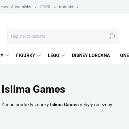
chodní podmínky
GDPR
Kontakt
Hledat
RY
FIGURKY
LEGO
DISNEY LORCANA
ONE
Islima Games
Žádné produkty značky
Islima Games
nebyly nalezeny...