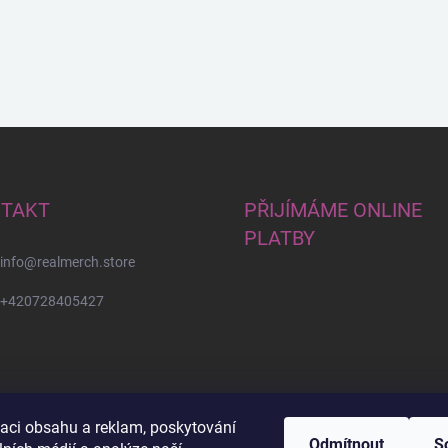
TAKT
PŘIJÍMÁME ONLINE
PLATBY
info
@
realmerch.store
+420728405427
zaci obsahu a reklam, poskytování
Odmítnout
S