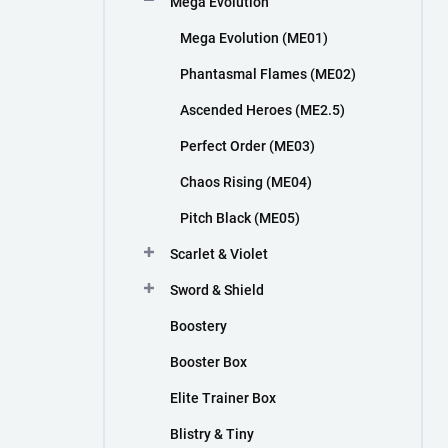
Mega Evolution
n
í
Mega Evolution (ME01)
p
a
Phantasmal Flames (ME02)
n
Ascended Heroes (ME2.5)
e
l
Perfect Order (ME03)
Chaos Rising (ME04)
Pitch Black (ME05)
Scarlet & Violet
Sword & Shield
Boostery
Booster Box
Elite Trainer Box
Blistry & Tiny