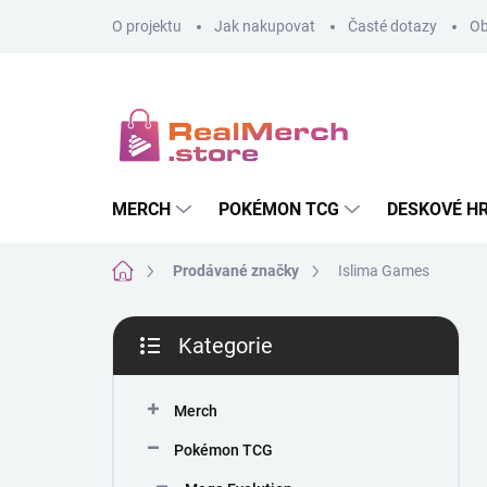
Přejít
O projektu
Jak nakupovat
Časté dotazy
Ob
na
obsah
MERCH
POKÉMON TCG
DESKOVÉ H
Domů
Prodávané značky
Islima Games
P
Kategorie
o
Přeskočit
s
kategorie
t
Merch
r
a
Pokémon TCG
n