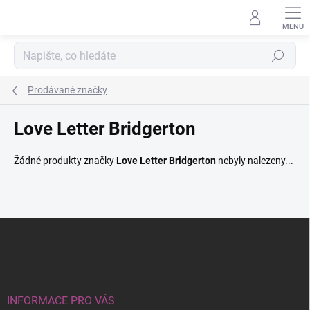
Přejít
na
obsah
Hledat
Prodávané značky
Love Letter Bridgerton
Žádné produkty značky
Love Letter Bridgerton
nebyly nalezeny...
Z
á
p
a
t
í
INFORMACE PRO VÁS