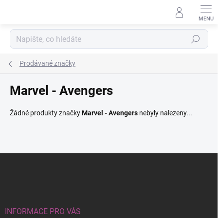
Přejít
na
obsah
Hledat
Prodávané značky
Marvel - Avengers
Žádné produkty značky
Marvel - Avengers
nebyly nalezeny...
Z
á
p
a
t
í
INFORMACE PRO VÁS