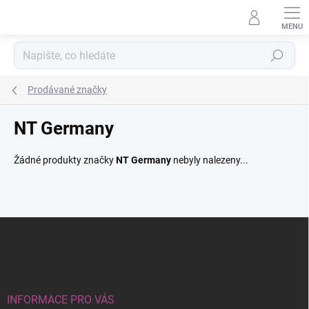
Přejít
na
obsah
Hledat
Prodávané značky
NT Germany
Žádné produkty značky
NT Germany
nebyly nalezeny...
Z
á
p
a
t
í
INFORMACE PRO VÁS