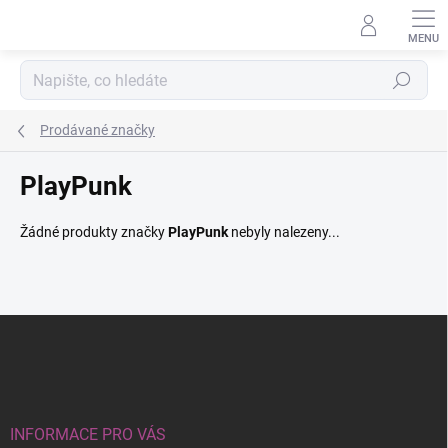
Přejít
na
obsah
Hledat
Prodávané značky
PlayPunk
Žádné produkty značky
PlayPunk
nebyly nalezeny...
Z
á
p
a
t
í
INFORMACE PRO VÁS