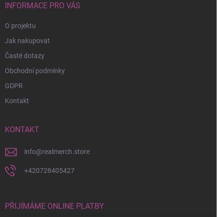
í
INFORMACE PRO VÁS
O projektu
Jak nakupovat
Časté dotazy
Obchodní podmínky
GDPR
Kontakt
KONTAKT
info
@
realmerch.store
+420728405427
PŘIJÍMÁME ONLINE PLATBY