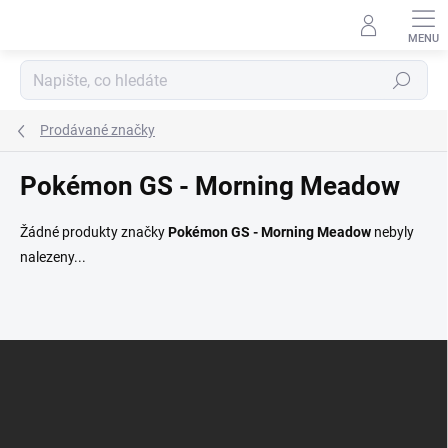
Přejít
na
obsah
Hledat
Prodávané značky
Pokémon GS - Morning Meadow
Žádné produkty značky
Pokémon GS - Morning Meadow
nebyly
nalezeny...
Z
á
p
a
t