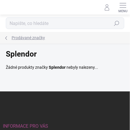
Přejít
na
obsah
Hledat
Prodávané značky
Splendor
Žádné produkty značky
Splendor
nebyly nalezeny...
Z
á
p
a
t
í
INFORMACE PRO VÁS