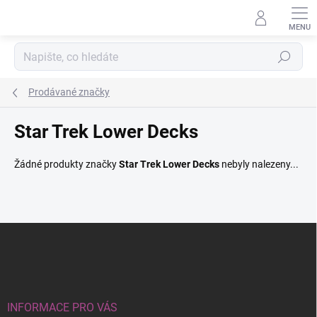
Přejít
na
obsah
Hledat
Prodávané značky
Star Trek Lower Decks
Žádné produkty značky
Star Trek Lower Decks
nebyly nalezeny...
Z
á
p
a
t
í
INFORMACE PRO VÁS