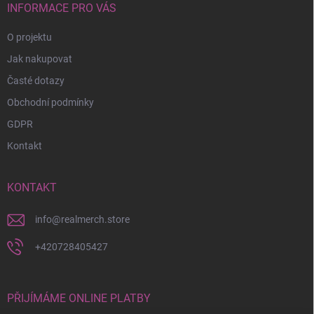
í
INFORMACE PRO VÁS
O projektu
Jak nakupovat
Časté dotazy
Obchodní podmínky
GDPR
Kontakt
KONTAKT
info
@
realmerch.store
+420728405427
PŘIJÍMÁME ONLINE PLATBY