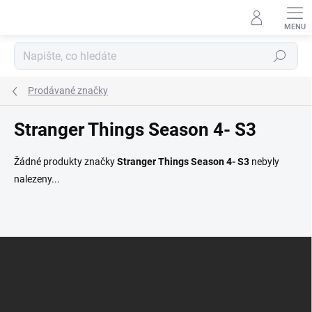
Přejít
na
obsah
Hledat
Prodávané značky
Stranger Things Season 4- S3
Žádné produkty značky
Stranger Things Season 4- S3
nebyly
nalezeny...
Z
á
p
a
t