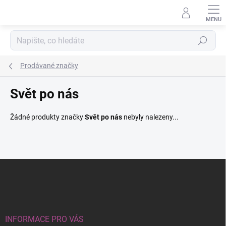
Přejít
na
obsah
Hledat
Prodávané značky
Svět po nás
Žádné produkty značky
Svět po nás
nebyly nalezeny...
Z
á
p
a
t
í
INFORMACE PRO VÁS