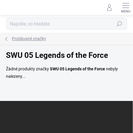
Přejít
na
obsah
Hledat
Prodávané značky
SWU 05 Legends of the Force
Žádné produkty značky
SWU 05 Legends of the Force
nebyly
nalezeny...
Z
á
p
a
t