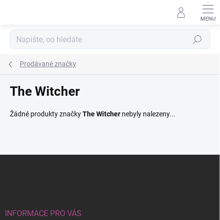
Přejít
na
obsah
Hledat
Prodávané značky
The Witcher
Žádné produkty značky
The Witcher
nebyly nalezeny...
Z
á
p
a
t
í
INFORMACE PRO VÁS