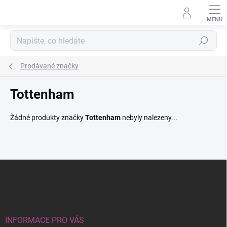
Přejít
na
obsah
Hledat
Prodávané značky
Tottenham
Žádné produkty značky
Tottenham
nebyly nalezeny...
Z
á
p
a
t
í
INFORMACE PRO VÁS