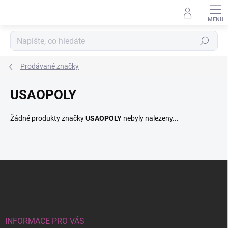
Přejít
na
obsah
Hledat
Prodávané značky
USAOPOLY
Žádné produkty značky
USAOPOLY
nebyly nalezeny...
Z
á
p
a
t
í
INFORMACE PRO VÁS