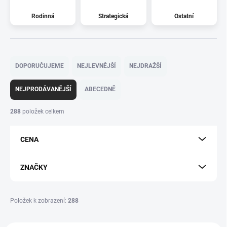
Rodinná
Strategická
Ostatní
Ř
a
DOPORUČUJEME
NEJLEVNĚJŠÍ
NEJDRAŽŠÍ
z
e
NEJPRODÁVANĚJŠÍ
ABECEDNĚ
n
í
288
položek celkem
p
r
CENA
o
d
u
ZNAČKY
k
t
ů
Položek k zobrazení:
288