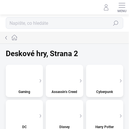
Přejít
na
obsah
Hledat
Domů
Deskové hry
, Strana 2
Gaming
Assassin’s Creed
Cyberpunk
DC
Disney
Harry Potter