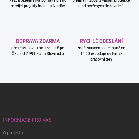
každá objednávka pomáhá přímo
originální zboží z vlastní produkce
í
y
rozvíjet projekty Indian a Nerdfix
a od ověřených dodavatelů
v
ý
p
i
s
u
DOPRAVA ZDARMA
RYCHLÉ ODESLÁNÍ
přes Zásilkovnu od 1 999 Kč po
zboží skladem objednané do
ČR a od 2 999 Kč na Slovensko
16:00 expedujeme tentýž
pracovní den
Z
á
p
a
t
í
INFORMACE PRO VÁS
O projektu