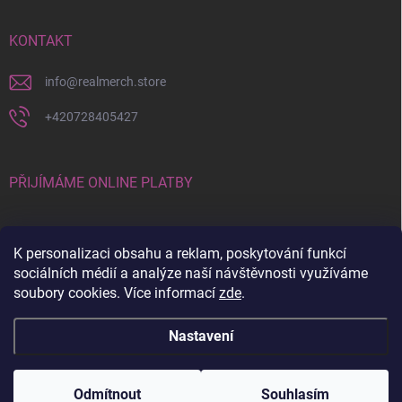
KONTAKT
info
@
realmerch.store
+420728405427
PŘIJÍMÁME ONLINE PLATBY
K personalizaci obsahu a reklam, poskytování funkcí
sociálních médií a analýze naší návštěvnosti využíváme
soubory cookies. Více informací
zde
.
Stav objednávky a vrácení zboží
Nastavení
Copyright 2026
RealMerch.store
. Všechna práva vyhrazena.
Upravit
nastavení cookies
Odmítnout
Souhlasím