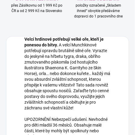
přes Zásilkovnu od 1 999 Kč po
položky označené „Skladem
ČR a od 2 999 Kč na Slovensko
ihned“ obvykle předáváme
dopravci do 1 pracovního dne
Velcí hrdinové potřebují velké oře, kteří je
ponesou do bitvy.
A velcí Munchkinové
potřebují opravdu brutálně silné oře. Vyrazte
do jeskyně na hřbetu tygra, draka, obřího
zmutovaného pískomila (od hostujícího
ilustrátora Shaenona K. Garrityho ze Skin
Horse), orla… nebo dokonce kuřete… každý má
svou absurdní zvláštní schopnost, kterou
přispěje k vašemu vítězství! Tato sada rovněž
obsahuje spoustu nosičů. Zařaďte tyto cenné
postavy do svého doprovodu, využijte jejich
zvláštních schopností a obětujte je pro
záchranu své vlastní kůže!
UPOZORNĚNÍ Nebezpečí udušení. Nevhodné
pro děti mladší 36 měsíců. Obsahuje malé
části, které by mohly být spolknuty nebo