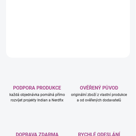
−
+
Přidat do košíku
Velcí hrdinové potřebují velké oře, kteří je ponesou do bitvy. A velcí
Munchkinové potřebují opravdu brutálně silné oře.
DETAILNÍ INFORMACE
ZEPTAT SE
HLÍDAT
PODPORA PRODUKCE
OVĚŘENÝ PŮVOD
každá objednávka pomáhá přímo
originální zboží z vlastní produkce
rozvíjet projekty Indian a Nerdfix
a od ověřených dodavatelů
DOPRAVA ZDARMA
RYCHLÉ ODESLÁNÍ