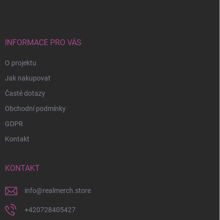
p
a
t
í
INFORMACE PRO VÁS
O projektu
Jak nakupovat
Časté dotazy
Obchodní podmínky
GDPR
Kontakt
KONTAKT
info
@
realmerch.store
+420728405427