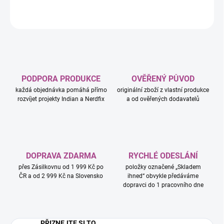
ZEPTAT SE
HLÍDAT
PODPORA PRODUKCE
OVĚŘENÝ PŮVOD
každá objednávka pomáhá přímo
originální zboží z vlastní produkce
rozvíjet projekty Indian a Nerdfix
a od ověřených dodavatelů
DOPRAVA ZDARMA
RYCHLÉ ODESLÁNÍ
přes Zásilkovnu od 1 999 Kč po
položky označené „Skladem
ČR a od 2 999 Kč na Slovensko
ihned“ obvykle předáváme
dopravci do 1 pracovního dne
PŘIZNEJTE SI TO.