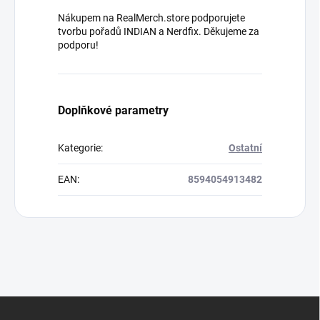
Nákupem na RealMerch.store podporujete
tvorbu pořadů INDIAN a Nerdfix. Děkujeme za
podporu!
Doplňkové parametry
Kategorie
:
Ostatní
EAN
:
8594054913482
Z
á