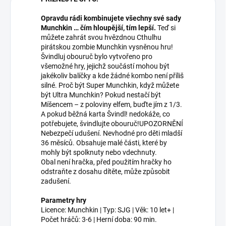
Opravdu rádi kombinujete všechny své sady
Munchkin … čím hloupější, tím lepší.
Teď si
můžete zahrát svou hvězdnou Cthulhu
pirátskou zombie Munchkin vysněnou hru!
Švindluj obouruč bylo vytvořeno pro
všemožné hry, jejichž součástí mohou být
jakékoliv balíčky a kde žádné kombo není příliš
silné. Proč být Super Munchkin, když můžete
být Ultra Munchkin? Pokud nestačí být
Míšencem – z poloviny elfem, buďte jím z 1/3.
A pokud běžná karta Švindl! nedokáže, co
potřebujete, švindlujte obouruč!UPOZORNĚNÍ
Nebezpečí udušení. Nevhodné pro děti mladší
36 měsíců. Obsahuje malé části, které by
mohly být spolknuty nebo vdechnuty.
Obal není hračka, před použitím hračky ho
odstraňte z dosahu dítěte, může způsobit
zadušení.
Parametry hry
Licence: Munchkin | Typ: SJG | Věk: 10 let+ |
Počet hráčů: 3-6 | Herní doba: 90 min.