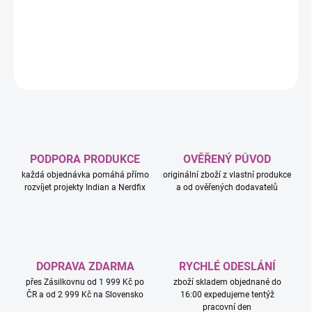
Fates
DETAILNÍ INFORMACE
ZEPTAT SE
HLÍDAT
PODPORA PRODUKCE
OVĚŘENÝ PŮVOD
každá objednávka pomáhá přímo
originální zboží z vlastní produkce
rozvíjet projekty Indian a Nerdfix
a od ověřených dodavatelů
DOPRAVA ZDARMA
RYCHLÉ ODESLÁNÍ
přes Zásilkovnu od 1 999 Kč po
zboží skladem objednané do
ČR a od 2 999 Kč na Slovensko
16:00 expedujeme tentýž
pracovní den