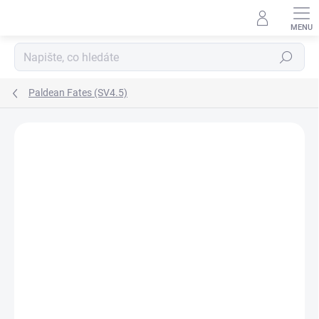
Přejít
na
obsah
Hledat
Paldean Fates (SV4.5)
ZNAČKA:
POKÉMON COMPANY