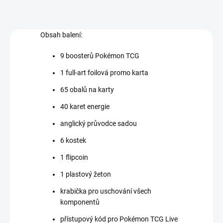
Obsah balení:
9 boosterů Pokémon TCG
1 full-art foilová promo karta
65 obalů na karty
40 karet energie
anglický průvodce sadou
6 kostek
1 flipcoin
1 plastový žeton
krabička pro uschování všech
komponentů
přístupový kód pro Pokémon TCG Live