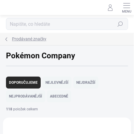
Přejít
na
obsah
Hledat
Prodávané značky
Pokémon Company
Ř
a
DOPORUČUJEME
NEJLEVNĚJŠÍ
NEJDRAŽŠÍ
z
e
NEJPRODÁVANĚJŠÍ
ABECEDNĚ
n
í
118
položek celkem
p
V
r
ý
o
p