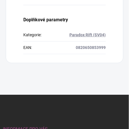
Doplňkové parametry
Kategorie
:
Paradox Rift (SV04)
EAN
:
0820650853999
Z
á
p
a
t