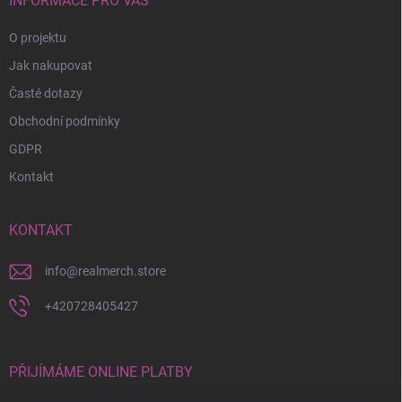
í
INFORMACE PRO VÁS
O projektu
Jak nakupovat
Časté dotazy
Obchodní podmínky
GDPR
Kontakt
KONTAKT
info
@
realmerch.store
+420728405427
PŘIJÍMÁME ONLINE PLATBY