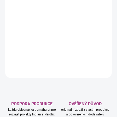
−
+
Přidat do košíku
Pokémon Paradox Rift Booster
Oficiální Pokémon TCG produkt.
Série: Pokémon TCG > Scarlet & Violet > SV04.
Nákupem podporuješ tvorbu pořadů Indian TV & Nerdfix.
DETAILNÍ INFORMACE
ZEPTAT SE
HLÍDAT
PODPORA PRODUKCE
OVĚŘENÝ PŮVOD
každá objednávka pomáhá přímo
originální zboží z vlastní produkce
rozvíjet projekty Indian a Nerdfix
a od ověřených dodavatelů