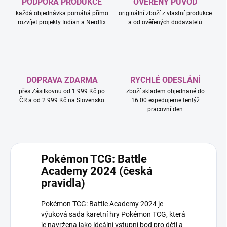
PODPORA PRODUKCE
OVĚŘENÝ PŮVOD
každá objednávka pomáhá přímo
originální zboží z vlastní produkce
rozvíjet projekty Indian a Nerdfix
a od ověřených dodavatelů
DOPRAVA ZDARMA
RYCHLÉ ODESLÁNÍ
přes Zásilkovnu od 1 999 Kč po
zboží skladem objednané do
ČR a od 2 999 Kč na Slovensko
16:00 expedujeme tentýž
pracovní den
Pokémon TCG: Battle
Academy 2024 (česká
pravidla)
Pokémon TCG: Battle Academy 2024 je
výuková sada karetní hry Pokémon TCG, která
je navržena jako ideální vstupní bod pro děti a