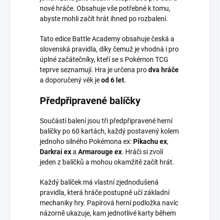
nové hráče. Obsahuje vše potřebné k tomu,
abyste mohli začít hrát ihned po rozbalení.
Tato edice Battle Academy obsahuje česká a
slovenská pravidla, díky čemuž je vhodná i pro
úplné začátečníky, kteří se s Pokémon TCG
teprve seznamují. Hra je určena pro
dva hráče
a doporučený věk je
od 6 let
.
Předpřipravené balíčky
Součástí balení jsou tři předpřipravené herní
balíčky po 60 kartách, každý postavený kolem
jednoho silného Pokémona ex:
Pikachu ex
,
Darkrai ex
a
Armarouge ex
. Hráči si zvolí
jeden z balíčků a mohou okamžitě začít hrát.
Každý balíček má vlastní zjednodušená
pravidla, která hráče postupně učí základní
mechaniky hry. Papírová herní podložka navíc
názorně ukazuje, kam jednotlivé karty během