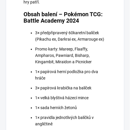
hry patří.
Obsah balení – Pokémon TCG:
Battle Academy 2024
3× předpřipravený 60karetní balíček
(Pikachu ex, Darkrai ex, Armarouge ex)
Promo karty: Mareep, Flaaffy,
Ampharos, Pawniard, Bisharp,
Kingambit, Miraidon a Picnicker
1× papírová herní podložka pro dva
hráče
3× papírová krabička na balíček
1× velká blyštivá házecí mince
1× sada herních žetonů
1× pravidla jednotlivých balíčků v
angličtině